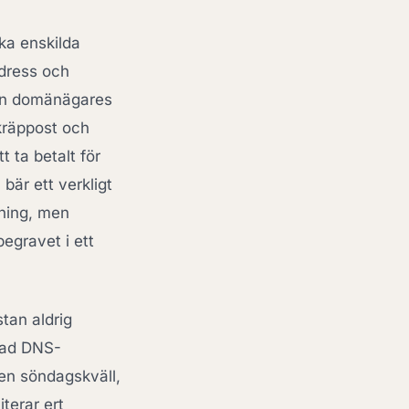
ka enskilda
adress och
 en domänägares
skräppost och
t ta betalt för
bär ett verkligt
kning, men
egravet i ett
tan aldrig
ckad DNS-
 en söndagskväll,
terar ert