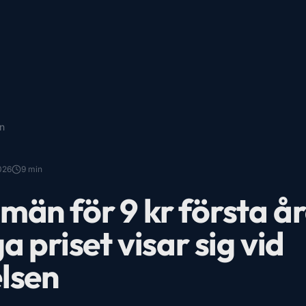
en
026
9
min
män för 9 kr första år
a priset visar sig vid
lsen