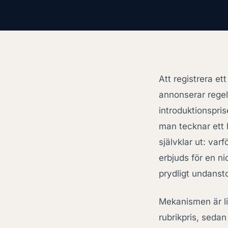
Att registrera et
annonserar regelb
introduktionspri
man tecknar ett 
självklar ut: va
erbjuds för en n
prydligt undansto
Mekanismen är li
rubrikpris, seda