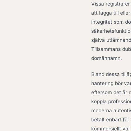
Vissa registrarer
att lägga till el
integritet som dö
säkerhetsfunktion
själva utlämnande
Tillsammans dubb
domännamn.
Bland dessa till
hantering bör va
eftersom det är 
koppla professio
moderna autenti
betalt enbart fö
kommersiellt val