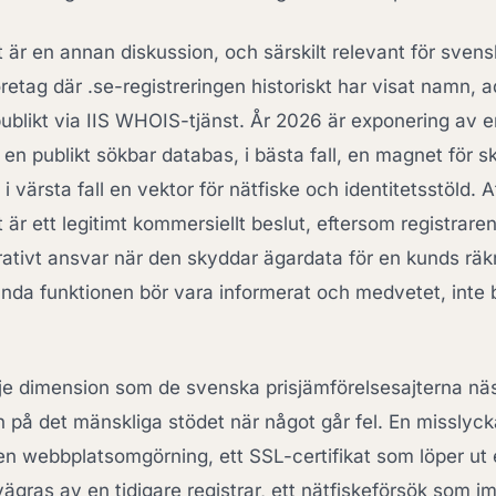
 är en annan diskussion, och särskilt relevant för svens
retag där .se-registreringen historiskt har visat namn, 
ublikt via IIS WHOIS-tjänst. År 2026 är exponering av
 en publikt sökbar databas, i bästa fall, en magnet för 
i värsta fall en vektor för nätfiske och identitetsstöld. At
är ett legitimt kommersiellt beslut, eftersom registraren 
erativt ansvar när den skyddar ägardata för en kunds rä
ända funktionen bör vara informerat och medvetet, inte b
dje dimension som de svenska prisjämförelsesajterna näs
en på det mänskliga stödet när något går fel. En missly
en webbplatsomgörning, ett SSL-certifikat som löper ut
ägras av en tidigare registrar, ett nätfiskeförsök som imi