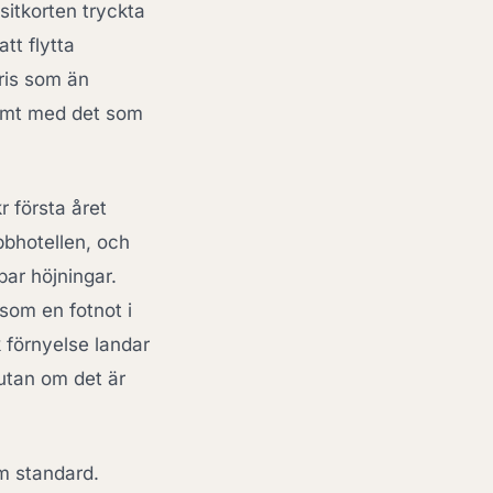
sitkorten tryckta
tt flytta
pris som än
samt med det som
r första året
bbhotellen, och
par höjningar.
 som en fotnot i
k förnyelse landar
 utan om det är
m standard.