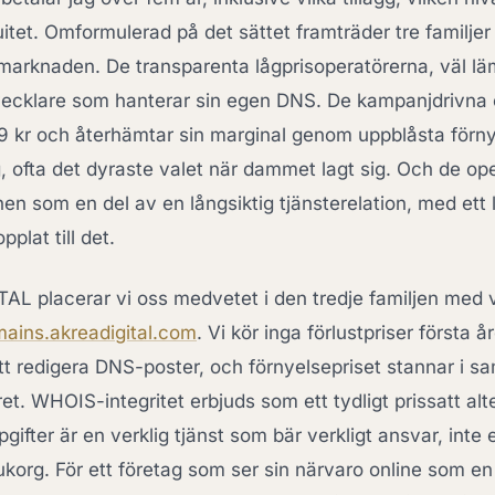
uitet. Omformulerad på det sättet framträder tre familjer
arknaden. De transparenta lågprisoperatörerna, väl lä
vecklare som hanterar sin egen DNS. De kampanjdrivna
 kr och återhämtar sin marginal genom uppblåsta förny
g, ofta det dyraste valet när dammet lagt sig. Och de op
n som en del av en långsiktig tjänsterelation, med ett l
plat till det.
L placerar vi oss medvetet i den tredje familjen med 
ains.akreadigital.com
. Vi kör inga förlustpriser första år
att redigera DNS-poster, och förnyelsepriset stannar i s
et. WHOIS-integritet erbjuds som ett tydligt prissatt alt
ifter är en verklig tjänst som bär verkligt ansvar, inte 
korg. För ett företag som ser sin närvaro online som en 