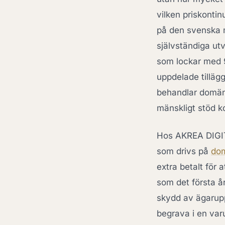
vilken priskontin
på den svenska m
självständiga ut
som lockar med 9
uppdelade tilläg
behandlar domäne
mänskligt stöd kop
Hos AKREA DIGITA
som drivs på
dom
extra betalt för 
som det första år
skydd av ägaruppg
begrava i en varu