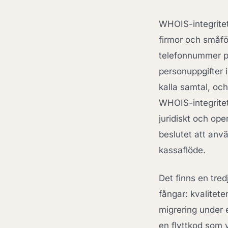
WHOIS-integritet
firmor och småfö
telefonnummer p
personuppgifter i
kalla samtal, och 
WHOIS-integritet 
juridiskt och op
beslutet att anv
kassaflöde.
Det finns en tre
fångar: kvalitet
migrering under 
en flyttkod som v