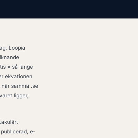
dag. Loopia
liknande
tis » så länge
er ekvationen
ar när samma .se
aret ligger,
akulärt
 publicerad, e-