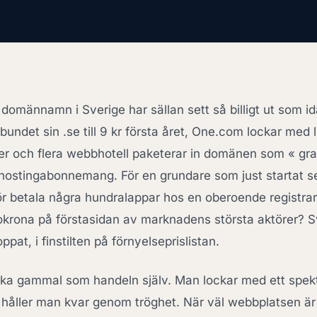
t domännamn i Sverige har sällan sett så billigt ut som i
undet sin .se till 9 kr första året, One.com lockar med 
ser och flera webbhotell paketerar in domänen som « gra
hostingabonnemang. För en grundare som just startat s
rför betala några hundralappar hos en oberoende registr
iokrona på förstasidan av marknadens största aktörer? Sv
ppat, i finstilten på förnyelseprislistan.
ka gammal som handeln själv. Man lockar med ett spekt
n håller man kvar genom tröghet. När väl webbplatsen är