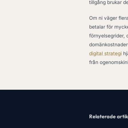
tillgång brukar d
Om ni väger flera
betalar för mycke
förnyelsegrider,
domänkostnader v
digital strategi
hj
från ogenomskin
Relaterade artik