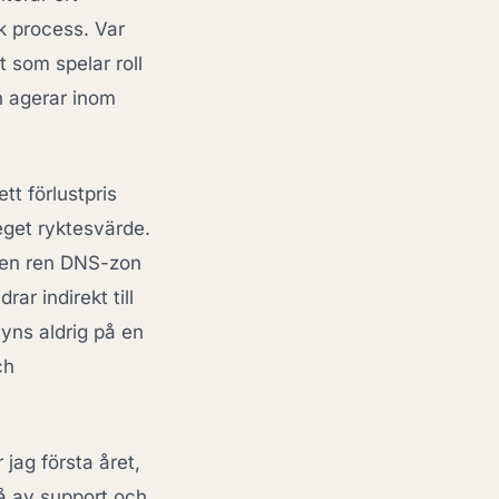
k process. Var
t som spelar roll
h agerar inom
tt förlustpris
eget ryktesvärde.
i en ren DNS-zon
ar indirekt till
syns aldrig på en
ch
 jag första året,
vå av support och