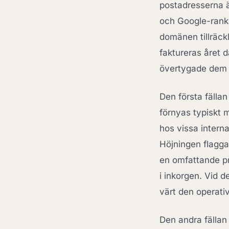
postadresserna ä
och Google-rankin
domänen tillräckl
faktureras året 
övertygade dem f
Den första fällan
förnyas typiskt 
hos vissa interna
Höjningen flaggas
en omfattande pri
i inkorgen. Vid d
värt den operativ
Den andra fällan