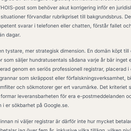
OIS-post som behöver akut korrigering inför en juridis
ituationer förvandlar rubrikpriset till bakgrundsbrus. De
tent svarar i telefonen eller chatten, förstår fallet oc
än dagar.
n tystare, mer strategisk dimension. En domän köpt till e
ör som säljer hundratusentals sådana varje år bär inget 
erad genom en seriös professionell registrar, placerad 
rannar som skräppost eller förfalskningsverksamhet, bidr
amfilter och sökmotorer ger ert varumärke. Det kriteriet 
t formar leveransbarheten för era e-postmeddelanden o
 i er sökbarhet på Google.se.
innan ni väljer registrar är därför inte hur mycket betalar
etalar jag över fem år, inklusive vilka tillägg, vilken ni