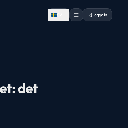
SV
Logga in
et: det