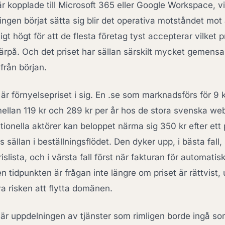
r kopplade till Microsoft 365 eller Google Workspace, vi
gen börjat sätta sig blir det operativa motståndet mot a
igt högt för att de flesta företag tyst accepterar vilket 
därpå. Och det priset har sällan särskilt mycket gemen
rån början.
 är förnyelsepriset i sig. En .se som marknadsförs för 9 k
mellan 119 kr och 289 kr per år hos de stora svenska we
tionella aktörer kan beloppet närma sig 350 kr efter ett 
 sällan i beställningsflödet. Den dyker upp, i bästa fall,
slista, och i värsta fall först när fakturan för automatis
en tidpunkten är frågan inte längre om priset är rättvist,
a risken att flytta domänen.
 är uppdelningen av tjänster som rimligen borde ingå so