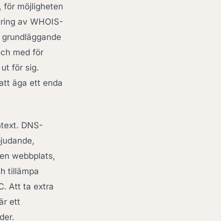
, för möjligheten
ivering av WHOIS-
ör grundläggande
 och med för
ut för sig.
att äga ett enda
ntext. DNS-
bjudande,
 en webbplats,
h tillämpa
 Att ta extra
är ett
der.