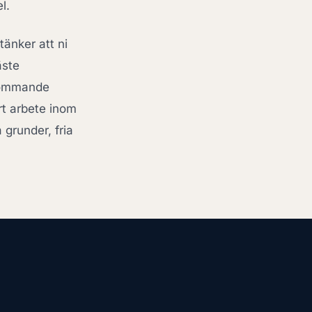
l.
tänker att ni
äste
kommande
rt arbete inom
a grunder, fria