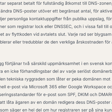
 tar separat betalt för fullständig åtkomst till DNS-zonen
ler ändra DNS-poster utöver ett begränsat antal, för akt
ljer personliga kontaktuppgifter från publika uppslag, f
er som registrar lock eller DNSSEC, och i vissa fall till
t av flyttkoden vid avtalets slut. Varje rad ser blygsam 
lerar eller tredubblar de den verkliga årskostnaden för 
ägg förtjänar två särskild uppmärksamhet i en svensk ko
ra en icke förhandlingsbar del av varje seriöst domäner
den tekniska ryggraden som låter er peka domänen mot
nell e-post via Microsoft 365 eller Google Workspace oc
seringsstandarder för e-post som SPF, DKIM och DMARC.
r att låta ägaren av en domän redigera dess DNS-poster 
 som säger en hel del om hur registraren ser på sina kun