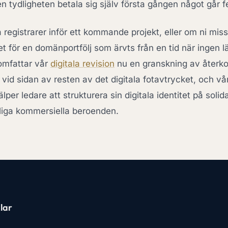
en tydligheten betala sig själv första gången något går fe
 registrarer inför ett kommande projekt, eller om ni miss
t för en domänportfölj som ärvts från en tid när ingen l
 omfattar vår
digitala revision
nu en granskning av åter
id sidan av resten av det digitala fotavtrycket, och vå
älper ledare att strukturera sin digitala identitet på solid
liga kommersiella beroenden.
lar