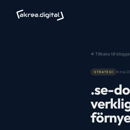
Tillbaka till blogg
6 maj 2
STRATEGI
.se-do
verklig
förnye