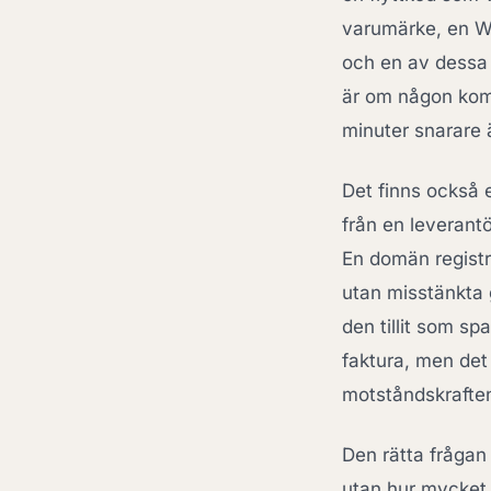
varumärke, en WH
och en av dessa s
är om någon kompe
minuter snarare 
Det finns också e
från en leverant
En domän registr
utan misstänkta g
den tillit som sp
faktura, men de
motståndskraften
Den rätta frågan 
utan hur mycket b