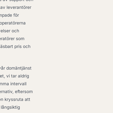
 av leverantörer
mpade för
 operatörerna
elser och
eratörer som
äsbart pris och
vår domäntjänst
et, vi tar aldrig
amma intervall
ernativ, eftersom
en kryssruta att
långsiktig